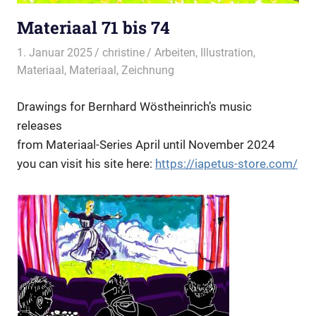
Materiaal 71 bis 74
1. Januar 2025
christine
Arbeiten
,
Illustration
,
Materiaal
,
Materiaal
,
Zeichnung
Drawings for Bernhard Wöstheinrich’s music
releases
from Materiaal-Series April until November 2024
you can visit his site here:
https://iapetus-store.com/