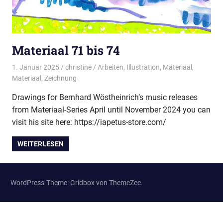
Materiaal 71 bis 74
1. Januar 2025
christine
Arbeiten
,
Illustration
,
Materiaal
,
Materiaal
,
Zeichnung
Drawings for Bernhard Wöstheinrich’s music releases
from Materiaal-Series April until November 2024 you can
visit his site here: https://iapetus-store.com/
WEITERLESEN
WordPress-Theme: Gridbox von ThemeZee.