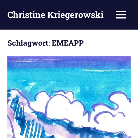
Zum
Inhalt
Christine Kriegerowski
MENÜ
springen
Schlagwort:
EMEAPP