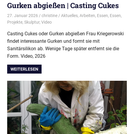
Gurken abgießen | Casting Cukes
27. Januar 2026
christine
Aktuelles
,
Arbeiten
,
Essen
,
Essen
,
Projekte
,
Skulptur
,
Video
Casting Cukes oder Gurken abgießen Frau Kriegerowski
findet interessante Gurken und formt sie mit
Sanitärsilikon ab. Wenige Tage später entfernt sie die
Form. Video, 2026
WEITERLESEN