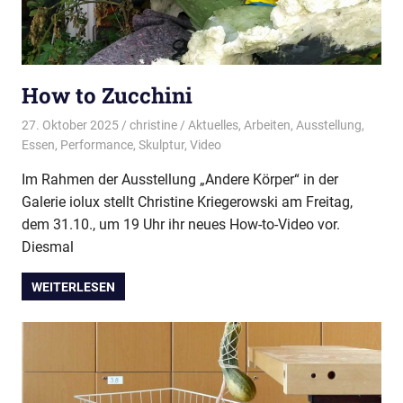
How to Zucchini
27. Oktober 2025
christine
Aktuelles
,
Arbeiten
,
Ausstellung
,
Essen
,
Performance
,
Skulptur
,
Video
Im Rahmen der Ausstellung „Andere Körper“ in der
Galerie iolux stellt Christine Kriegerowski am Freitag,
dem 31.10., um 19 Uhr ihr neues How-to-Video vor.
Diesmal
WEITERLESEN