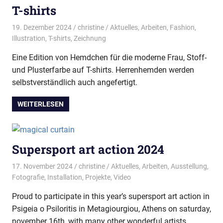
T-shirts
19. Dezember 2024
christine
Aktuelles
,
Arbeiten
,
Fashion
,
Illustration
,
T-shirts
,
Zeichnung
Eine Edition von Hemdchen für die moderne Frau, Stoff-
und Plusterfarbe auf T-shirts. Herrenhemden werden
selbstverständlich auch angefertigt.
WEITERLESEN
Supersport art action 2024
17. November 2024
christine
Aktuelles
,
Arbeiten
,
Ausstellung
,
Fotografie
,
Installation
,
Projekte
,
Video
Proud to participate in this year’s supersport art action in
Psigeia o Psiloritis in Metagiourgiou, Athens on saturday,
november 16th, with many other wonderful artists,