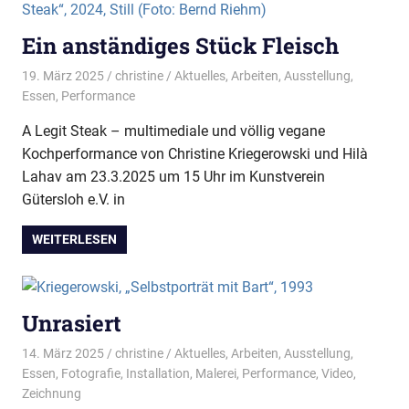
Ein anständiges Stück Fleisch
19. März 2025
christine
Aktuelles
,
Arbeiten
,
Ausstellung
,
Essen
,
Performance
A Legit Steak – multimediale und völlig vegane
Kochperformance von Christine Kriegerowski und Hilà
Lahav am 23.3.2025 um 15 Uhr im Kunstverein
Gütersloh e.V. in
WEITERLESEN
Unrasiert
14. März 2025
christine
Aktuelles
,
Arbeiten
,
Ausstellung
,
Essen
,
Fotografie
,
Installation
,
Malerei
,
Performance
,
Video
,
Zeichnung