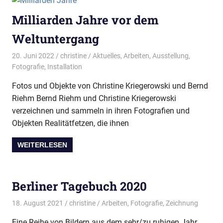
Milliarden Jahre vor dem
Weltuntergang
20. Juni 2022
christine
Aktuelles
,
Arbeiten
,
Ausstellung
,
Fotografie
,
Installation
Fotos und Objekte von Christine Kriegerowski und Bernd
Riehm Bernd Riehm und Christine Kriegerowski
verzeichnen und sammeln in ihren Fotografien und
Objekten Realitätfetzen, die ihnen
WEITERLESEN
Berliner Tagebuch 2020
18. August 2021
christine
Arbeiten
,
Fotografie
,
Zeichnung
Eine Reihe von Bildern aus dem sehr/zu ruhigen Jahr