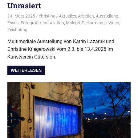
Unrasiert
14. März 2025
christine
Aktuelles
,
Arbeiten
,
Ausstellung
,
Essen
,
Fotografie
,
Installation
,
Malerei
,
Performance
,
Video
,
Zeichnung
Multimediale Ausstellung von Katrin Lazaruk und
Christine Kriegerowski vom 2.3. bis 13.4.2025 im
Kunstverein Gütersloh.
WEITERLESEN