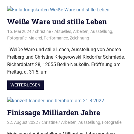
Weiße Ware und stille Leben
15. Mai 2024
christine
Aktuelles
,
Arbeiten
,
Ausstellung
,
Fotografie
,
Malerei
,
Performance
,
Zeichnung
Weiße Ware und stille Leben, Ausstellung von Andrea
Freiberg und Christine Kriegerowski Rixdorfer Schmiede,
Richardplatz 28, 12055 Berlin-Neukölln. Eröffnung am
Freitag, d. 31.5. um
WEITERLESEN
Finissage Milliarden Jahre
22. August 2022
christine
Arbeiten
,
Ausstellung
,
Fotografie
Finissage der Ausstellung Milliarden Jahre vor dem