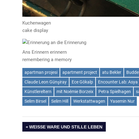
Kuchenwagen
cake display
Ans Erinnern erinnern
remembering a memory
apartman projesi
apartment project
atu Bekler
Budde
Claude Leon Günşiray
Ece Gökalp
Encounter Lab: Asya 
Künstlereltern
mit Noémie Borzeix
Petra Spielhagen
s
Selim Birsel
Selim Hill
Werkstattwagen
Yasemin Nur
Beitragsnavigation
VORHERIGER
WEISSE WARE UND STILLE LEBEN
BEITRAG: