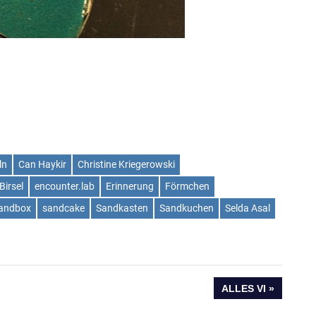
ln
Can Haykir
Christine Kriegerowski
Birsel
encounter.lab
Erinnerung
Förmchen
andbox
sandcake
Sandkasten
Sandkuchen
Selda Asal
NÄCHSTER
ALLES VI
BEITRAG: