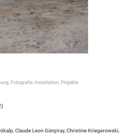
lung
,
Fotografie
,
Installation
,
Projekte
2)
Gökalp, Claude Leon Günşiray, Christine Kriegerowski,