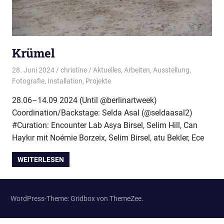
Krümel
28. Juni 2024
christine
Aktuelles
,
Arbeiten
,
Ausstellung
,
Fotografie
,
Installation
,
Projekte
28.06–14.09 2024 (Until @berlinartweek)
Coordination/Backstage: Selda Asal (@seldaasal2)
#Curation: Encounter Lab Asya Birsel, Selim Hill, Can
Haykır mit Noémie Borzeix, Selim Birsel, atu Bekler, Ece
WEITERLESEN
WordPress-Theme: Gridbox von ThemeZee.