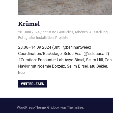
Krümel
28. Juni 2024
christine
Aktuelles
,
Arbeiten
,
Ausstellung
,
Fotografie
,
Installation
,
Projekte
28.06–14.09 2024 (Until @berlinartweek)
Coordination/Backstage: Selda Asal (@seldaasal2)
#Curation: Encounter Lab Asya Birsel, Selim Hill, Can
Haykır mit Noémie Borzeix, Selim Birsel, atu Bekler,
Ece
WEITERLESEN
WordPress-Theme: Gridbox von ThemeZee.