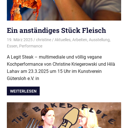
Ein anständiges Stück Fleisch
19. März 2025
christine
Aktuelles
,
Arbeiten
,
Ausstellung
,
Essen
,
Performance
A Legit Steak – multimediale und völlig vegane
Kochperformance von Christine Kriegerowski und Hilà
Lahav am 23.3.2025 um 15 Uhr im Kunstverein
Gütersloh e.V. in
WEITERLESEN