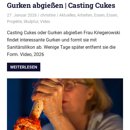
Gurken abgießen | Casting Cukes
27. Januar 2026
christine
Aktuelles
,
Arbeiten
,
Essen
,
Essen
,
Projekte
,
Skulptur
,
Video
Casting Cukes oder Gurken abgießen Frau Kriegerowski
findet interessante Gurken und formt sie mit
Sanitärsilikon ab. Wenige Tage später entfernt sie die
Form. Video, 2026
WEITERLESEN