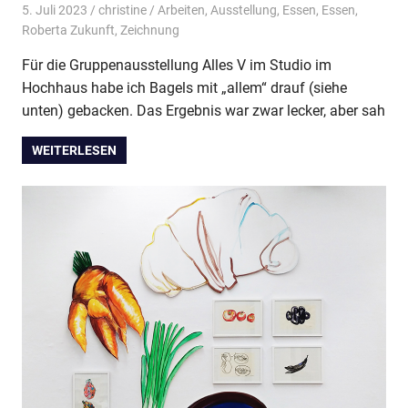
5. Juli 2023
christine
Arbeiten
,
Ausstellung
,
Essen
,
Essen
,
Roberta Zukunft
,
Zeichnung
Für die Gruppenausstellung Alles V im Studio im
Hochhaus habe ich Bagels mit „allem“ drauf (siehe
unten) gebacken. Das Ergebnis war zwar lecker, aber sah
WEITERLESEN