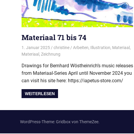
Materiaal 71 bis 74
1. Januar 2025
christine
Arbeiten
,
Illustration
,
Materiaal
,
Materiaal
,
Zeichnung
Drawings for Bernhard Wöstheinrich’s music releases
from Materiaal-Series April until November 2024 you
can visit his site here: https://iapetus-store.com/
WEITERLESEN
WordPress-Theme: Gridbox von ThemeZee.