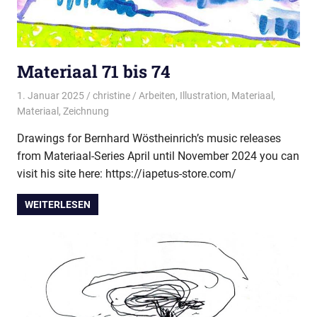
Materiaal 71 bis 74
1. Januar 2025
christine
Arbeiten
,
Illustration
,
Materiaal
,
Materiaal
,
Zeichnung
Drawings for Bernhard Wöstheinrich’s music releases
from Materiaal-Series April until November 2024 you can
visit his site here: https://iapetus-store.com/
WEITERLESEN