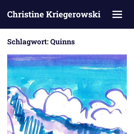
Zum
Inhalt
Christine Kriegerowski
MENÜ
springen
Schlagwort:
Quinns