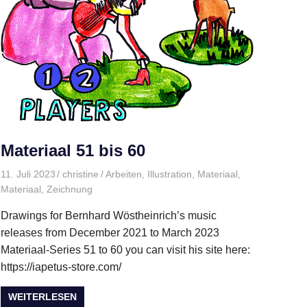
Materiaal 51 bis 60
11. Juli 2023
christine
Arbeiten
,
Illustration
,
Materiaal
,
Materiaal
,
Zeichnung
Drawings for Bernhard Wöstheinrich’s music
releases from December 2021 to March 2023
Materiaal-Series 51 to 60 you can visit his site here:
https://iapetus-store.com/
WEITERLESEN