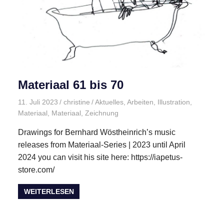
Materiaal 61 bis 70
11. Juli 2023
christine
Aktuelles
,
Arbeiten
,
Illustration
,
Materiaal
,
Materiaal
,
Zeichnung
Drawings for Bernhard Wöstheinrich’s music
releases from Materiaal-Series | 2023 until April
2024 you can visit his site here: https://iapetus-
store.com/
WEITERLESEN