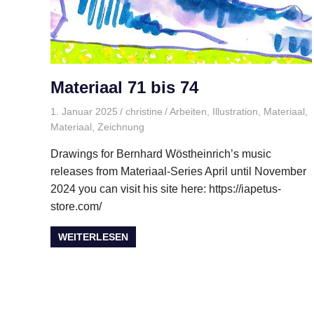
Materiaal 71 bis 74
1. Januar 2025
christine
Arbeiten
,
Illustration
,
Materiaal
,
Materiaal
,
Zeichnung
Drawings for Bernhard Wöstheinrich’s music
releases from Materiaal-Series April until November
2024 you can visit his site here: https://iapetus-
store.com/
WEITERLESEN