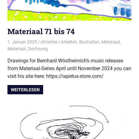
Materiaal 71 bis 74
1. Januar 2025
christine
Arbeiten
,
Illustration
,
Materiaal
,
Materiaal
,
Zeichnung
Drawings for Bernhard Wöstheinrich’s music releases
from Materiaal-Series April until November 2024 you can
visit his site here: https://iapetus-store.com/
WEITERLESEN