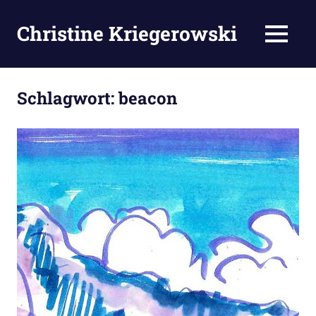
Zum
Inhalt
Christine Kriegerowski
MENÜ
springen
Schlagwort:
beacon