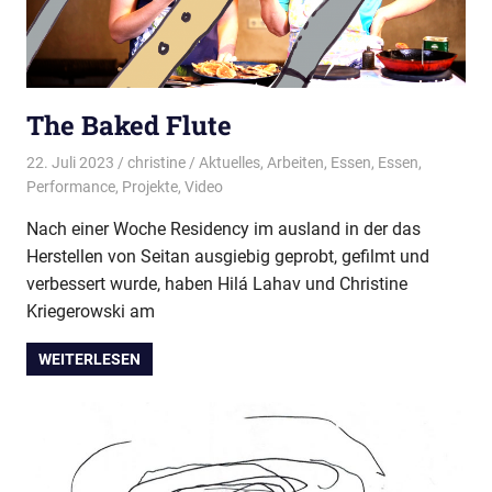
The Baked Flute
22. Juli 2023
christine
Aktuelles
,
Arbeiten
,
Essen
,
Essen
,
Performance
,
Projekte
,
Video
Nach einer Woche Residency im ausland in der das
Herstellen von Seitan ausgiebig geprobt, gefilmt und
verbessert wurde, haben Hilá Lahav und Christine
Kriegerowski am
WEITERLESEN