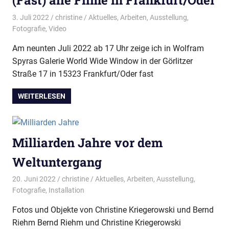
(Fast) alle Filme in Frankfurt/Oder
3. Juli 2022
christine
Aktuelles
,
Arbeiten
,
Ausstellung
,
Fotografie
,
Video
Am neunten Juli 2022 ab 17 Uhr zeige ich in Wolfram
Spyras Galerie World Wide Window in der Görlitzer
Straße 17 in 15323 Frankfurt/Oder fast
WEITERLESEN
Milliarden Jahre vor dem
Weltuntergang
20. Juni 2022
christine
Aktuelles
,
Arbeiten
,
Ausstellung
,
Fotografie
,
Installation
Fotos und Objekte von Christine Kriegerowski und Bernd
Riehm Bernd Riehm und Christine Kriegerowski