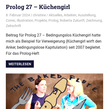
Prolog 27 – Küchengirl
8. Februar 2024
christine
Aktuelles
,
Arbeiten
,
Ausstellung
,
Comic
,
Illustration
,
Projekte
,
Prolog
,
Roberta Zukunft
,
Zeichnung
,
Zeitschrift
Beitrag für Prolog 27 – Bedingungslos Küchengirl hatte
mich als Beispiel für Verweigerung (Küchengirl wirft den
Anker, bedingungslose Kapitulation) seit 2007 begleitet.
Für das Prolog-Heft
WEITERLESEN