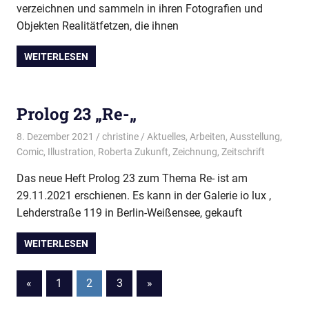
verzeichnen und sammeln in ihren Fotografien und
Objekten Realitätfetzen, die ihnen
WEITERLESEN
Prolog 23 „Re-„
8. Dezember 2021
christine
Aktuelles
,
Arbeiten
,
Ausstellung
,
Comic
,
Illustration
,
Roberta Zukunft
,
Zeichnung
,
Zeitschrift
Das neue Heft Prolog 23 zum Thema Re- ist am
29.11.2021 erschienen. Es kann in der Galerie io lux ,
Lehderstraße 119 in Berlin-Weißensee, gekauft
WEITERLESEN
Seitennummerierung
Vorherige
Nächste
«
1
2
3
»
Beiträge
Beiträge