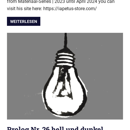
from Materiaal-Series | 2023 until April 2024 you can
visit his site here: https://iapetus-store.com/
WEITERLESEN
Prolog Nr. 26 hell und dunkel