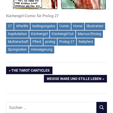
Küchengirl-Comic für Prolog 27
27
Afterlife
bedingungslos
Comic
Horse
Illustration
Kapitulation
Küchengirl
Küchengirl tot
Marcus Ehning
Mutterschaft
Pferd
prolog
Prolog 27
Reitpferd
Springreiten
Verweigerung
Beitragsnavigation
VORHERIGER
THE TAROT CANTICLES
BEITRAG:
NÄCHSTER
WEISSE WARE UND STILLE LEBEN
BEITRAG:
Suchen
SUCHEN
nach: