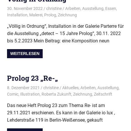
30. November 2022
christine
Arbeiten
,
Ausstellung
,
Essen
,
Installation
,
Malerei
,
Prolog
,
Zeichnung
„Völlig in Ordnung“, Installation in der Galerie Parterre für
die Ausstellung „detect – 15 Jahre Prolog“, 30.11. 2022
bis 5.2.2023 Mein Beitrag: eine Komposition neun
WEITERLESEN
Prolog 23 „Re-„
8. Dezember 2021
christine
Aktuelles
,
Arbeiten
,
Ausstellung
,
Comic
,
Illustration
,
Roberta Zukunft
,
Zeichnung
,
Zeitschrift
Das neue Heft Prolog 23 zum Thema Re- ist am
29.11.2021 erschienen. Es kann in der Galerie io lux ,
Lehderstraße 119 in Berlin-Weißensee, gekauft