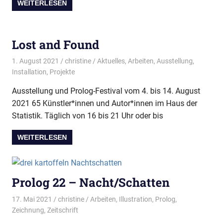
WEITERLESEN
Lost and Found
1. August 2021
christine
Aktuelles
,
Arbeiten
,
Ausstellung
,
Installation
,
Projekte
Ausstellung und Prolog-Festival vom 4. bis 14. August
2021 65 Künstler*innen und Autor*innen im Haus der
Statistik. Täglich von 16 bis 21 Uhr oder bis
WEITERLESEN
Prolog 22 – Nacht/Schatten
17. Mai 2021
christine
Arbeiten
,
Illustration
,
Prolog
,
Zeichnung
,
Zeitschrift