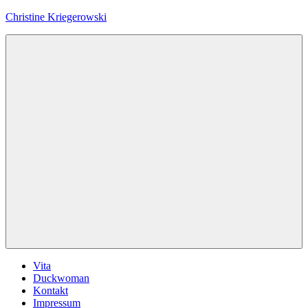
Zum
Christine Kriegerowski
Inhalt
springen
Menü
Vita
Duckwoman
Kontakt
Impressum