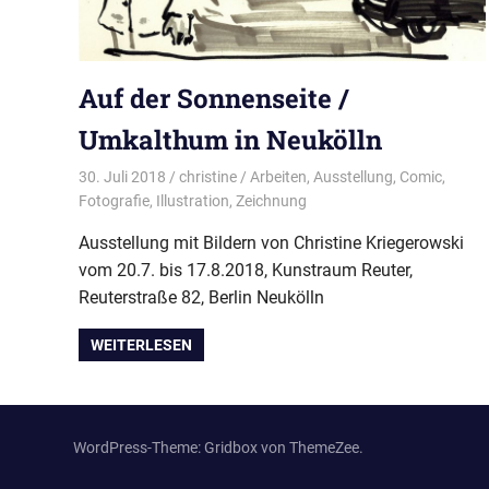
Auf der Sonnenseite /
Umkalthum in Neukölln
30. Juli 2018
christine
Arbeiten
,
Ausstellung
,
Comic
,
Fotografie
,
Illustration
,
Zeichnung
Ausstellung mit Bildern von Christine Kriegerowski
vom 20.7. bis 17.8.2018, Kunstraum Reuter,
Reuterstraße 82, Berlin Neukölln
WEITERLESEN
WordPress-Theme: Gridbox von ThemeZee.