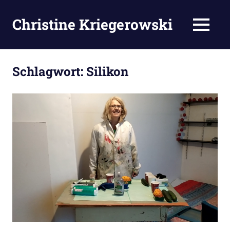
Zum
Inhalt
Christine Kriegerowski
MENÜ
springen
Schlagwort:
Silikon