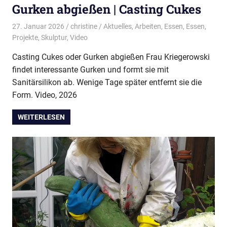
Gurken abgießen | Casting Cukes
27. Januar 2026
christine
Aktuelles
,
Arbeiten
,
Essen
,
Essen
,
Projekte
,
Skulptur
,
Video
Casting Cukes oder Gurken abgießen Frau Kriegerowski
findet interessante Gurken und formt sie mit
Sanitärsilikon ab. Wenige Tage später entfernt sie die
Form. Video, 2026
WEITERLESEN