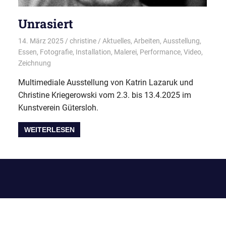
Unrasiert
14. März 2025
christine
Aktuelles
,
Arbeiten
,
Ausstellung
,
Essen
,
Fotografie
,
Installation
,
Malerei
,
Performance
,
Video
,
Zeichnung
Multimediale Ausstellung von Katrin Lazaruk und
Christine Kriegerowski vom 2.3. bis 13.4.2025 im
Kunstverein Gütersloh.
WEITERLESEN