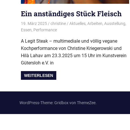
Ein anständiges Stück Fleisch
19. März 2025
christine
Aktuelles
,
Arbeiten
,
Ausstellung
,
Essen
,
Performance
A Legit Steak – multimediale und völlig vegane
Kochperformance von Christine Kriegerowski und
Hilà Lahav am 23.3.2025 um 15 Uhr im Kunstverein
Gütersloh e.V. in
WEITERLESEN
WordPress-Theme: Gridbox von ThemeZee.