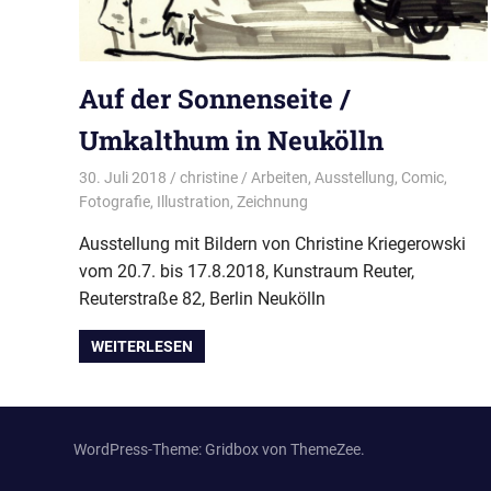
Auf der Sonnenseite /
Umkalthum in Neukölln
30. Juli 2018
christine
Arbeiten
,
Ausstellung
,
Comic
,
Fotografie
,
Illustration
,
Zeichnung
Ausstellung mit Bildern von Christine Kriegerowski
vom 20.7. bis 17.8.2018, Kunstraum Reuter,
Reuterstraße 82, Berlin Neukölln
WEITERLESEN
WordPress-Theme: Gridbox von ThemeZee.