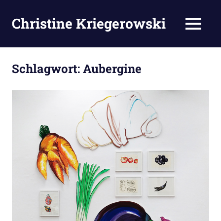
Zum
Inhalt
Christine Kriegerowski
MENÜ
springen
Schlagwort:
Aubergine