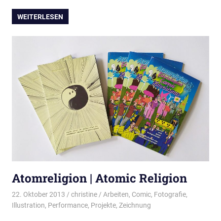
WEITERLESEN
Atomreligion | Atomic Religion
22. Oktober 2013
christine
Arbeiten
,
Comic
,
Fotografie
,
Illustration
,
Performance
,
Projekte
,
Zeichnung