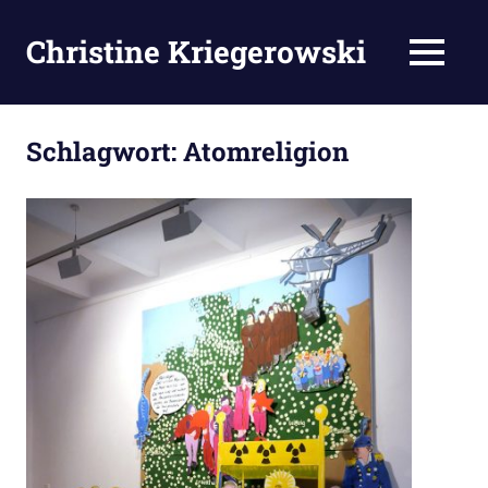
Zum
Inhalt
Christine Kriegerowski
MENÜ
springen
Schlagwort:
Atomreligion