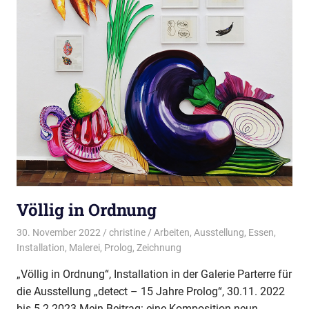
Völlig in Ordnung
30. November 2022
christine
Arbeiten
,
Ausstellung
,
Essen
,
Installation
,
Malerei
,
Prolog
,
Zeichnung
„Völlig in Ordnung“, Installation in der Galerie Parterre für
die Ausstellung „detect – 15 Jahre Prolog“, 30.11. 2022
bis 5.2.2023 Mein Beitrag: eine Komposition neun