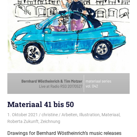
Materiaal 41 bis 50
1. Oktober 2021
christine
Arbeiten
,
Illustration
,
Materiaal
,
Roberta Zukunft
,
Zeichnung
Drawings for Bernhard Wöstheinrich’s music releases