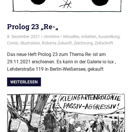
Prolog 23 „Re-„
8. Dezember 2021
christine
Aktuelles
,
Arbeiten
,
Ausstellung
,
Comic
,
Illustration
,
Roberta Zukunft
,
Zeichnung
,
Zeitschrift
Das neue Heft Prolog 23 zum Thema Re- ist am
29.11.2021 erschienen. Es kann in der Galerie io lux ,
Lehderstraße 119 in Berlin-Weißensee, gekauft
WEITERLESEN