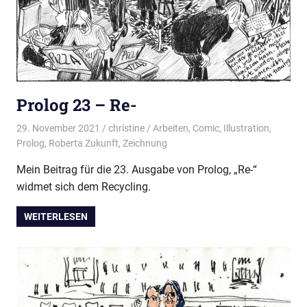
Prolog 23 – Re-
29. November 2021
christine
Arbeiten
,
Comic
,
Illustration
,
Prolog
,
Roberta Zukunft
,
Zeichnung
Mein Beitrag für die 23. Ausgabe von Prolog, „Re-“
widmet sich dem Recycling.
WEITERLESEN