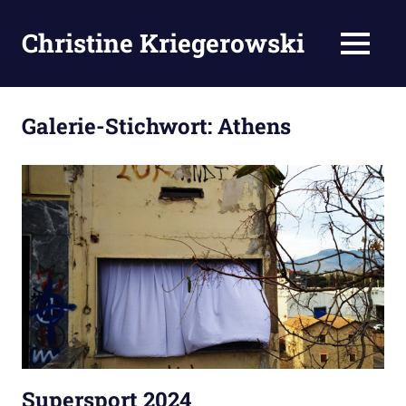
Zum
Inhalt
Christine Kriegerowski
MENÜ
springen
Galerie-Stichwort:
Athens
Supersport 2024