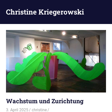
Zum
Inhalt
Christine Kriegerowski
MENÜ
springen
Wachstum und Zurichtung
3. April 2025
christine