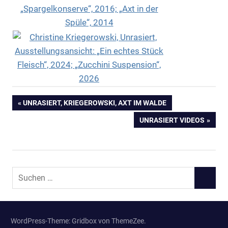
Beitragsnavigation
VORHERIGER
UNRASIERT, KRIEGEROWSKI, AXT IM WALDE
BEITRAG:
NÄCHSTER
UNRASIERT VIDEOS
BEITRAG:
Suchen
SUCHEN
nach:
WordPress-Theme: Gridbox von ThemeZee.