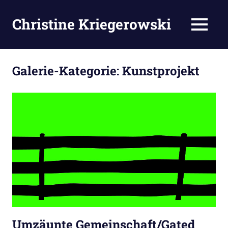
Zum
Inhalt
Christine Kriegerowski
MENÜ
springen
Galerie-Kategorie:
Kunstprojekt
Umzäunte Gemeinschaft/Gated