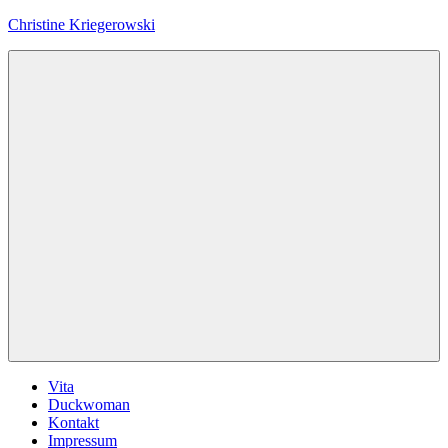
Zum
Christine Kriegerowski
Inhalt
springen
Menü
Vita
Duckwoman
Kontakt
Impressum