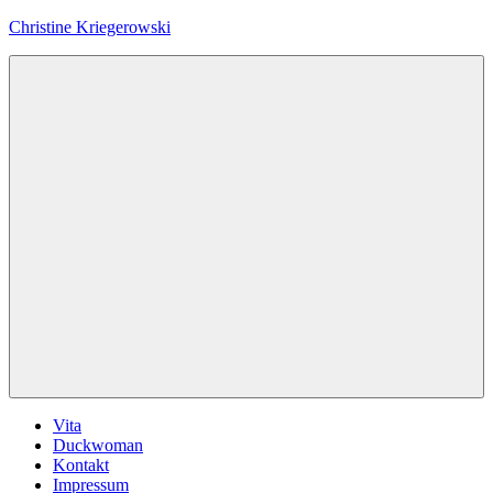
Zum
Christine Kriegerowski
Inhalt
springen
Menü
Vita
Duckwoman
Kontakt
Impressum