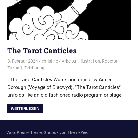
The Tarot Canticles
3. Februar 2024
christine
Arbeiten
,
Illustration
,
Roberta
Zukunft
,
Zeichnung
The Tarot Canticles Words and music by Aralee
Dorough (Voyage of Blacwyd), “The Tarot Canticles“
unfolds like an old fashioned radio program or stage
WEITERLESEN
WordPress-Theme: Gridbox von ThemeZee.