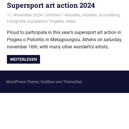
Supersport art action 2024
17. November 2024
christine
Aktuelles
,
Arbeiten
,
Ausstellung
,
Fotografie
,
Installation
,
Projekte
,
Video
Proud to participate in this year’s supersport art action in
Psigeia o Psiloritis in Metagiourgiou, Athens on saturday,
november 16th, with many other wonderful artists,
WEITERLESEN
WordPress-Theme: Gridbox von ThemeZee.