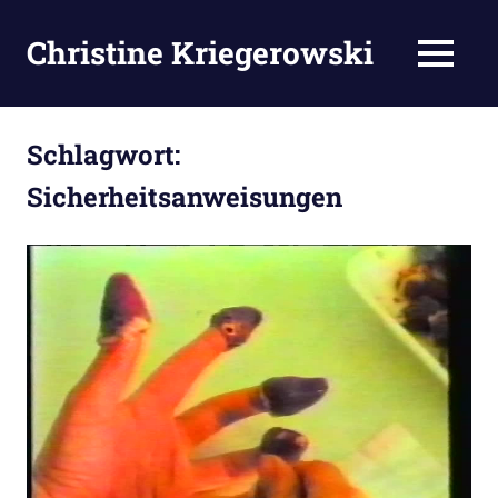
Zum
Inhalt
Christine Kriegerowski
MENÜ
springen
Schlagwort:
Sicherheitsanweisungen