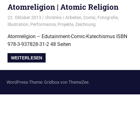
Atomreligion | Atomic Religion
22. Oktober 2013
christine
Arbeiten
,
Comic
,
Fotografie
,
Illustration
,
Performance
,
Projekte
,
Zeichnung
Atomreligion – Edutainment-Comic-Katechismus ISBN
978-3-937828-31-2 48 Seiten
WEITERLESEN
WordPress-Theme: Gridbox von ThemeZee.