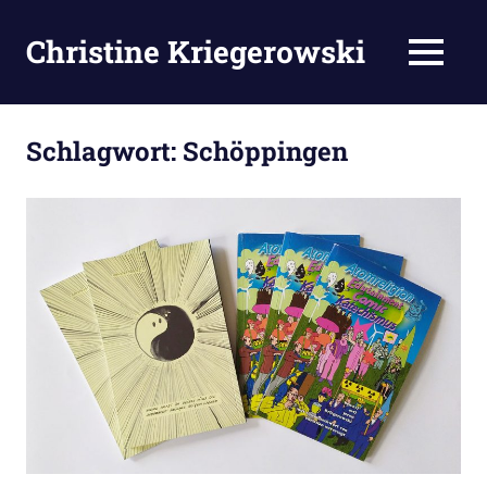
Zum
Inhalt
Christine Kriegerowski
MENÜ
springen
Schlagwort:
Schöppingen