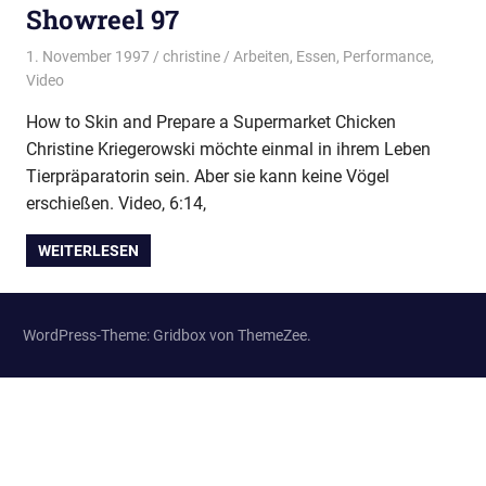
Showreel 97
1. November 1997
christine
Arbeiten
,
Essen
,
Performance
,
Video
How to Skin and Prepare a Supermarket Chicken
Christine Kriegerowski möchte einmal in ihrem Leben
Tierpräparatorin sein. Aber sie kann keine Vögel
erschießen. Video, 6:14,
WEITERLESEN
WordPress-Theme: Gridbox von ThemeZee.