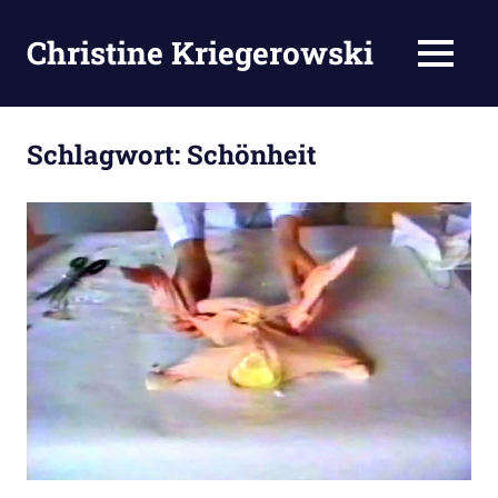
Zum
Inhalt
Christine Kriegerowski
MENÜ
springen
Schlagwort:
Schönheit