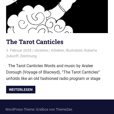
The Tarot Canticles
3. Februar 2024
christine
Arbeiten
,
Illustration
,
Roberta
Zukunft
,
Zeichnung
The Tarot Canticles Words and music by Aralee
Dorough (Voyage of Blacwyd), “The Tarot Canticles“
unfolds like an old fashioned radio program or stage
WEITERLESEN
WordPress-Theme: Gridbox von ThemeZee.