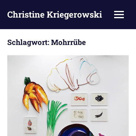
Zum
Inhalt
Christine Kriegerowski
MENÜ
springen
Schlagwort:
Mohrrübe