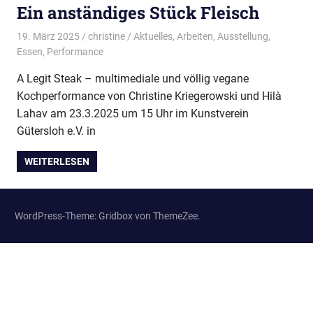
Ein anständiges Stück Fleisch
19. März 2025
christine
Aktuelles
,
Arbeiten
,
Ausstellung
,
Essen
,
Performance
A Legit Steak – multimediale und völlig vegane
Kochperformance von Christine Kriegerowski und Hilà
Lahav am 23.3.2025 um 15 Uhr im Kunstverein
Gütersloh e.V. in
WEITERLESEN
WordPress-Theme: Gridbox von ThemeZee.