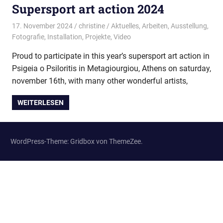
Supersport art action 2024
17. November 2024
christine
Aktuelles
,
Arbeiten
,
Ausstellung
,
Fotografie
,
Installation
,
Projekte
,
Video
Proud to participate in this year’s supersport art action in
Psigeia o Psiloritis in Metagiourgiou, Athens on saturday,
november 16th, with many other wonderful artists,
WEITERLESEN
WordPress-Theme: Gridbox von ThemeZee.