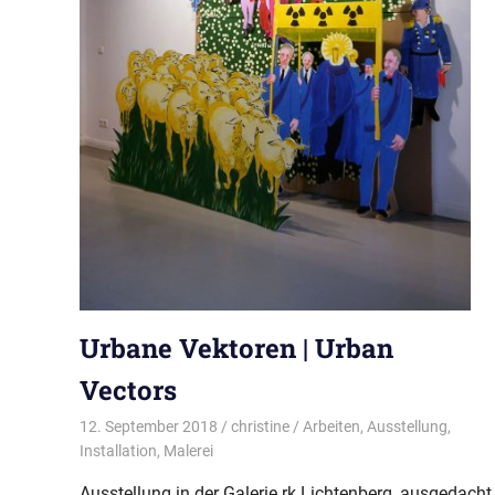
Urbane Vektoren | Urban
Vectors
12. September 2018
christine
Arbeiten
,
Ausstellung
,
Installation
,
Malerei
Ausstellung in der Galerie rk Lichtenberg, ausgedacht