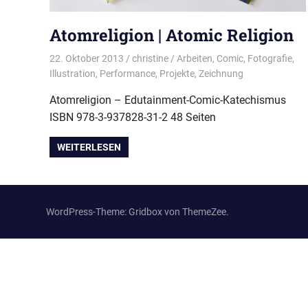
Atomreligion | Atomic Religion
22. Oktober 2013
christine
Arbeiten
,
Comic
,
Fotografie
,
Illustration
,
Performance
,
Projekte
,
Zeichnung
Atomreligion – Edutainment-Comic-Katechismus
ISBN 978-3-937828-31-2 48 Seiten
WEITERLESEN
WordPress-Theme: Gridbox von ThemeZee.