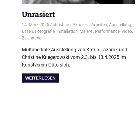
Unrasiert
14. März 2025
christine
Aktuelles
,
Arbeiten
,
Ausstellung
,
Essen
,
Fotografie
,
Installation
,
Malerei
,
Performance
,
Video
,
Zeichnung
Multimediale Ausstellung von Katrin Lazaruk und
Christine Kriegerowski vom 2.3. bis 13.4.2025 im
Kunstverein Gütersloh.
WEITERLESEN