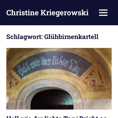
Zum
Inhalt
Christine Kriegerowski
MENÜ
springen
Schlagwort:
Glühbirnenkartell