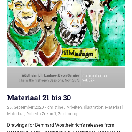
Materiaal 21 bis 30
25. September 2020
christine
Arbeiten
,
Illustration
,
Materiaal
,
Materiaal
,
Roberta Zukunft
,
Zeichnung
Drawings for Bernhard Wöstheinrich’s releases from