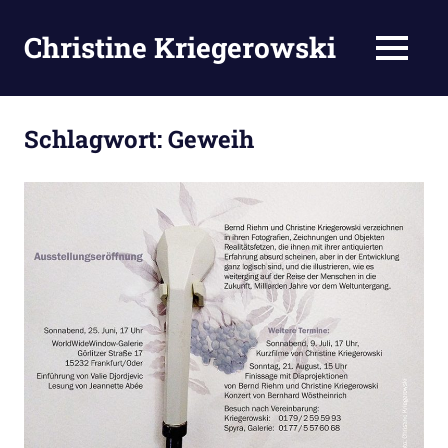
Zum
Inhalt
Christine Kriegerowski
MENÜ
springen
Schlagwort:
Geweih