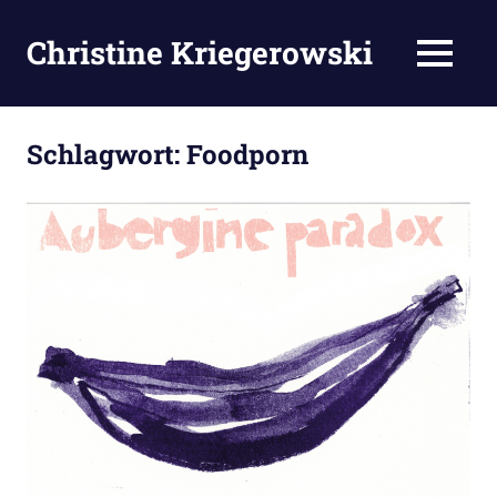
Zum
Inhalt
Christine Kriegerowski
MENÜ
springen
Schlagwort:
Foodporn