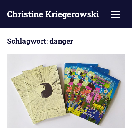
Zum
Inhalt
Christine Kriegerowski
MENÜ
springen
Schlagwort:
danger