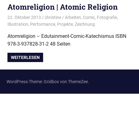
Atomreligion | Atomic Religion
22. Oktober 2013
christine
Arbeiten
,
Comic
,
Fotografie
,
Illustration
,
Performance
,
Projekte
,
Zeichnung
Atomreligion – Edutainment-Comic-Katechismus ISBN
978-3-937828-31-2 48 Seiten
WEITERLESEN
WordPress-Theme: Gridbox von ThemeZee.