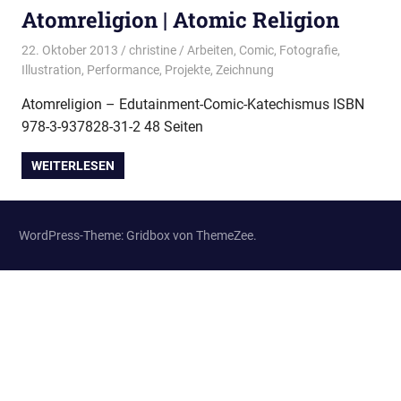
Atomreligion | Atomic Religion
22. Oktober 2013
christine
Arbeiten
,
Comic
,
Fotografie
,
Illustration
,
Performance
,
Projekte
,
Zeichnung
Atomreligion – Edutainment-Comic-Katechismus ISBN
978-3-937828-31-2 48 Seiten
WEITERLESEN
WordPress-Theme: Gridbox von ThemeZee.