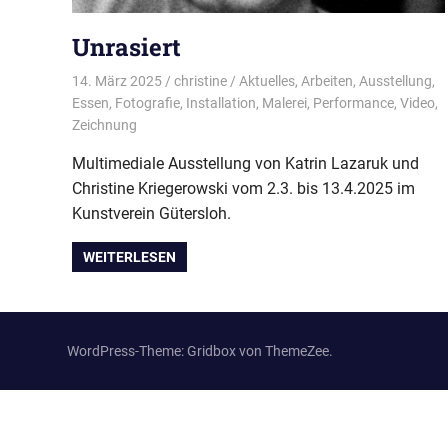
Unrasiert
14. März 2025
christine
Aktuelles
,
Arbeiten
,
Ausstellung
,
Essen
,
Fotografie
,
Installation
,
Malerei
,
Performance
,
Video
,
Zeichnung
Multimediale Ausstellung von Katrin Lazaruk und
Christine Kriegerowski vom 2.3. bis 13.4.2025 im
Kunstverein Gütersloh.
WEITERLESEN
WordPress-Theme: Gridbox von ThemeZee.