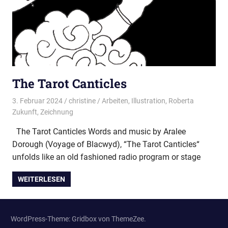
The Tarot Canticles
3. Februar 2024
christine
Arbeiten
,
Illustration
,
Roberta
Zukunft
,
Zeichnung
The Tarot Canticles Words and music by Aralee
Dorough (Voyage of Blacwyd), “The Tarot Canticles“
unfolds like an old fashioned radio program or stage
WEITERLESEN
WordPress-Theme: Gridbox von ThemeZee.