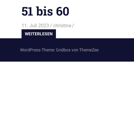
51 bis 60
11. Juli 2023
christine
WEITERLESEN
WordPress-Theme: Gridbox von ThemeZee.