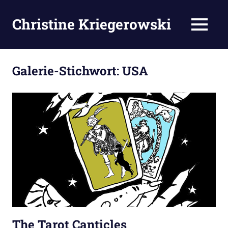
Zum
Inhalt
Christine Kriegerowski
MENÜ
springen
Galerie-Stichwort:
USA
The Tarot Canticles