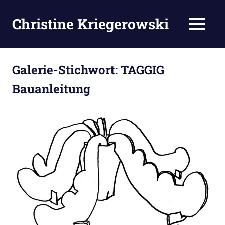
Zum
Inhalt
Christine Kriegerowski
MENÜ
springen
Galerie-Stichwort:
TAGGIG
Bauanleitung